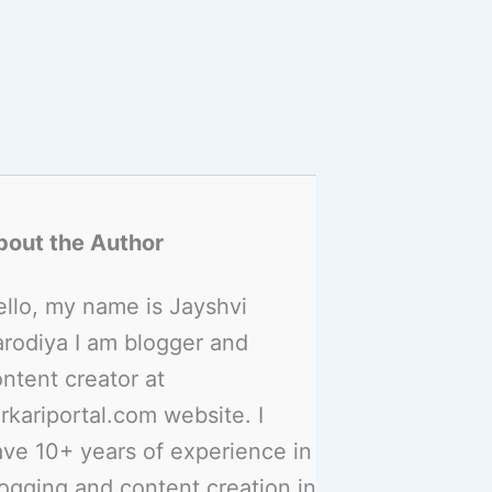
bout the Author
llo, my name is Jayshvi
rodiya I am blogger and
ntent creator at
rkariportal.com website. I
ve 10+ years of experience in
ogging and content creation in