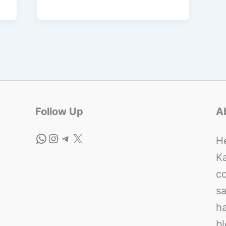
Follow Up
A
He
Ka
co
sa
ha
bl